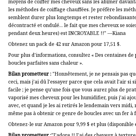
moyens de coiffer mes cheveux sans les abîmer davantag
les méthodes de coiffage chauffées. Je préfère les mét
semblent durer plus longtemps et rester rebondissantes.
décontracté et ondulé... le fait que mes cheveux se soien
pendant deux heures) est INCROYABLE !!" —Kiana
Obtenez un pack de 42 sur Amazon pour 17,51 $.
Pour plus d'informations, consultez « Des centaines de 
boucles parfaites sans chaleur ».
Bilan prometteur :
"Honnêtement, je ne pensais pas que
ceci, mais j'ai dû l'essayer parce que cela avait l'air s
facile ; je pense qu'une fois que vous aurez plus de prat
vaporisé mes cheveux pour les humidifier, puis j'ai ajo
avec, et quand je les ai retirés le lendemain vers midi,
même pas à obtenir ce genre de boucles avec un fer à fr
Obtenez-le sur Amazon pour 9,99 $ et plus (disponible 
Bilan prometteur :
"J'adore !! J'ai des cheveux à textur