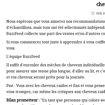
Spray colorant pour cheveux
che
Fond de teint en spray
Feb 0
Vaporisateur pour le corps
Nous espérons que vous aimerez nos recommandations ! 
d'échantillons, mais tous ont été sélectionnés indépen
BuzzFeed collecte une part des ventes et/ou d'autres co
Si vous commencez tout juste à apprendre à vous coiffer 
vous.
L'équipe BuzzFeed
Il suffit d'enrouler des mèches de cheveux individuell
pour assurer une tenue plus longue, d'aller au lit, et c'
et vos cheveux seront prêts pour la journée.
Psst : Vous avez les cheveux raides et fins et vous pens
vous trompez, car même les critiques aux cheveux raide
Bilan prometteur :
"En tant que personne qui colore se