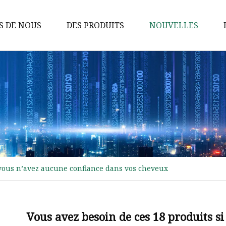
S DE NOUS
DES PRODUITS
NOUVELLES
Spray de soin capillaire
Spray soin du corps
Spray soin du visage
Spray d'entretien ménager
Spray pour les pieds
Désodorisant
i vous n’avez aucune confiance dans vos cheveux
Soins ménagers
Spray écran solaire
Spray liant dentelle
Vous avez besoin de ces 18 produits s