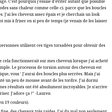
e. C'est pourquoi j'essaie d'éviter autant que possible
hodes sans chaleur comme celle-ci. parce que les boucles
 J'ai les cheveux assez épais et je cherchais un look
t mis à friser en si peu de temps (je venais de les laisser
personnes utilisent ces tiges torsadées pour obtenir des
 cela fonctionnerait sur mes cheveux lorsque j'ai acheté
i simple. Le processus de torsion autour des cheveux est
ique, vous ' J'aurai des boucles plus serrées. Mais j'ai
uté un peu de mousse avant de les tordre. J'ai dormi
 mes résultats ont été absolument incroyables. Je n'arrive
iser. J'adore ça !" -Lauren
en 19 couleurs).
e fine, des cheveux très raides. J'ai du mal non seulement